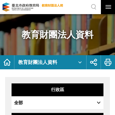
展
開
網
選
站
單
搜
開
尋
關
教
網
育
站
財
主
團
選
法
單
人
資
教育財團法人資料
料
｜
臺
北
市
政
府
教
育
局
首
展
列
教
頁
開
印
教育財團法人資料
育
社
財
群
團
按
法
鈕
人
網
行政區