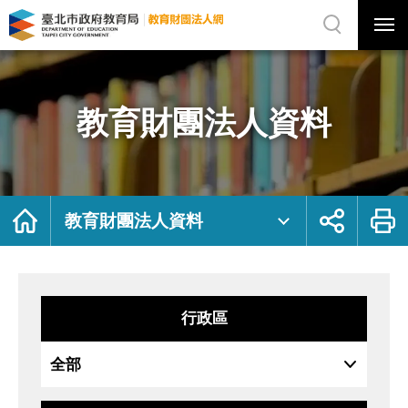
展
開
網
選
站
單
搜
開
尋
關
教
網
育
站
財
主
團
選
法
單
人
資
教育財團法人資料
料
｜
臺
北
市
政
府
教
育
局
首
展
列
教
頁
開
印
教育財團法人資料
育
社
財
群
團
按
法
鈕
人
網
行政區