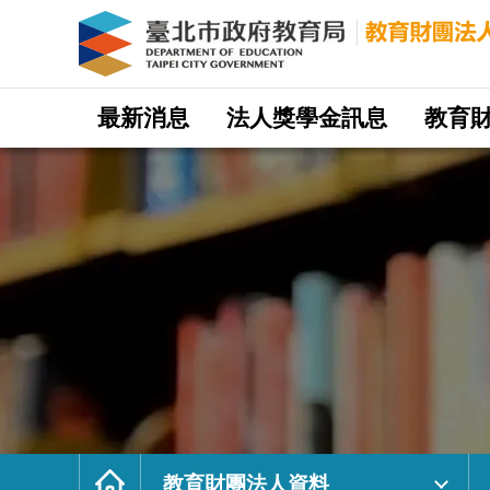
教
育
財
團
法
人
資
料
｜
網
臺
站
最新消息
法人獎學金訊息
教育
北
主
市
選
政
單
府
教
育
局
教
育
財
團
法
人
網
首
頁
教育財團法人資料