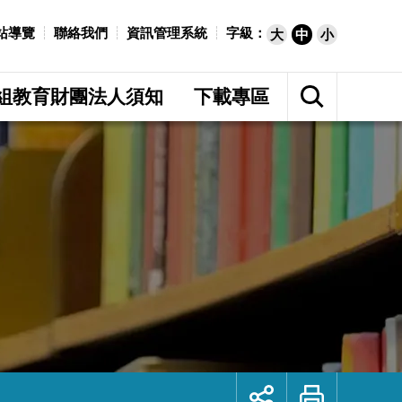
站導覽
聯絡我們
資訊管理系統
字級：
大
中
小
展
開
組教育財團法人須知
下載專區
網
站
搜
尋
展
列
開
印
社