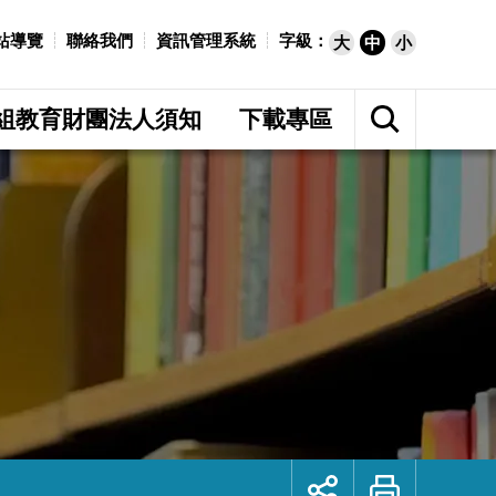
站導覽
聯絡我們
資訊管理系統
字級：
大
中
小
展
開
組教育財團法人須知
下載專區
網
站
搜
尋
展
列
開
印
社