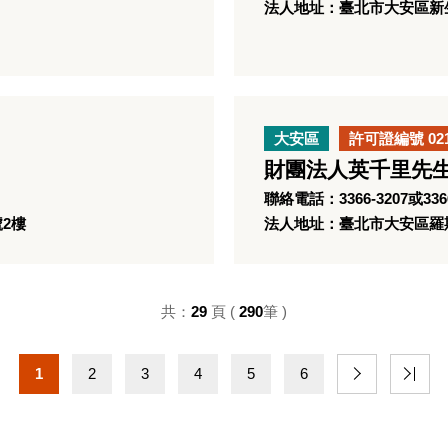
法人地址：臺北市大安區新生
大安區
許可證編號 02
財團法人英千里先
聯絡電話：3366-3207或3366
號2樓
法人地址：臺北市大安區羅斯
共：
29
頁 (
290
筆 )
1
2
3
4
5
6