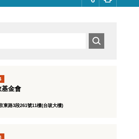
群
按
鈕
搜
尋
4
教基金會
路3段261號11樓(台玻大樓)
8