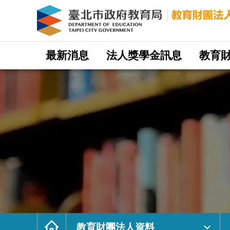
教
育
財
團
法
人
資
料
｜
網
臺
站
最新消息
法人獎學金訊息
教育
北
主
市
選
政
單
府
教
育
局
教
育
財
團
法
人
網
首
頁
教育財團法人資料