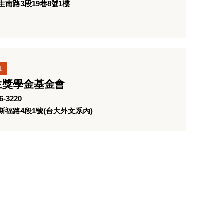
南路3段19巷8號1樓
1
生獎學金基金會
-3220
福路4段1號(台大外文系內)