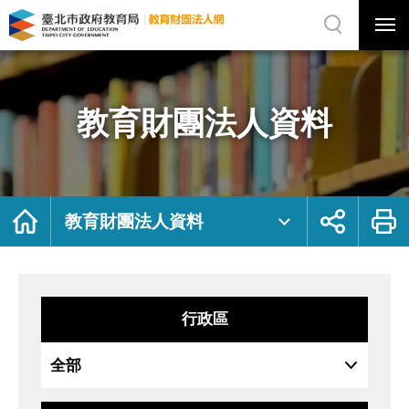
展
開
網
選
站
單
搜
開
尋
關
教
網
育
站
財
主
團
選
法
單
人
資
教育財團法人資料
料
｜
臺
北
市
政
府
教
育
局
首
展
列
教
頁
開
印
教育財團法人資料
育
社
財
群
團
按
法
鈕
人
網
行政區